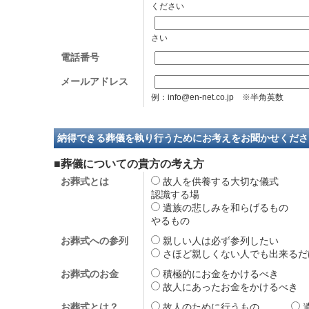
ください
さい
電話番号
メールアドレス
例：info@en-net.co.jp ※半角英数
納得できる葬儀を執り行うためにお考えをお聞かせくださ
■葬儀についての貴方の考え方
お葬式とは
故人を供養する大切な儀
認識する場
遺族の悲しみを和らげるも
やるもの
お葬式への参列
親しい人は必ず参列した
さほど親しくない人でも出来
お葬式のお金
積極的にお金をかけるべ
故人にあったお金をかけるべ
お葬式とは？
故人のために行うもの