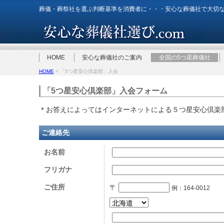
葬儀・葬祭社を選ぶ判断基準を消費者に・・・安心な葬儀社で大切
HOME
安心な葬儀社のご案内
全国の5つ星葬儀社
HOME
< 「5つ星安心倶楽部」入会
「5つ星安心倶楽部」入会フォーム
＊お答えによってはインターネットによる５つ星安心倶楽
ご連絡先
お名前
フリガナ
ご住所
〒
例：164-0012