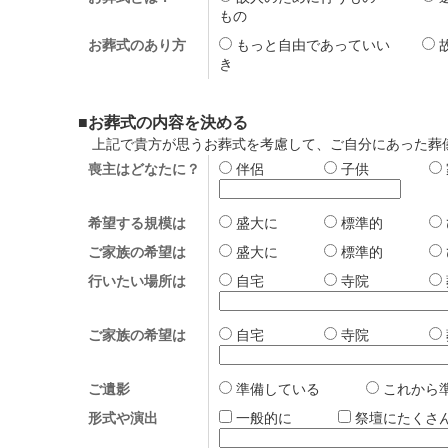
もの
お葬式のあり方
もっと自由であっていい
き
■お葬式の内容を決める
上記で貴方が思うお葬式を考慮して、ご自分にあった葬
喪主はどなたに？
伴侶
子供
希望する規模は
盛大に
標準的
ご家族の希望は
盛大に
標準的
行いたい場所は
自宅
寺院
ご家族の希望は
自宅
寺院
ご遺影
準備している
これか
形式や演出
一般的に
祭壇にたく