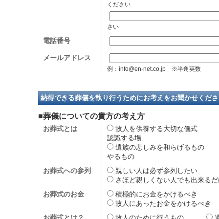
ください
さい
電話番号
メールアドレス
例：info@en-net.co.jp ※半角英数
納得できる葬儀を執り行うためにお考えをお聞かせくださ
■葬儀についての貴方の考え方
お葬式とは
故人を供養する大切な儀
認識する場
遺族の悲しみを和らげるも
やるもの
お葬式への参列
親しい人は必ず参列した
さほど親しくない人でも出来
お葬式のお金
積極的にお金をかけるべ
故人にあったお金をかけるべ
お葬式とは？
故人のために行うもの