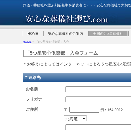
葬儀・葬祭社を選ぶ判断基準を消費者に・・・安心な葬儀社で大切
HOME
安心な葬儀社のご案内
全国の5つ星葬儀社
HOME
< 「5つ星安心倶楽部」入会
「5つ星安心倶楽部」入会フォーム
＊お答えによってはインターネットによる５つ星安心倶楽
ご連絡先
お名前
フリガナ
ご住所
〒
例：164-0012