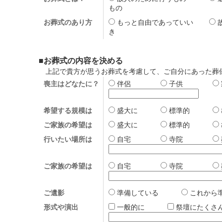
もの
お葬式のあり方
もっと自由であっていい
き
■お葬式の内容を決める
上記で貴方が思うお葬式を考慮して、ご自分にあった葬
喪主はどなたに？
伴侶
子供
希望する規模は
盛大に
標準的
ご家族の希望は
盛大に
標準的
行いたい場所は
自宅
寺院
ご家族の希望は
自宅
寺院
ご遺影
準備している
これか
形式や演出
一般的に
祭壇にたく