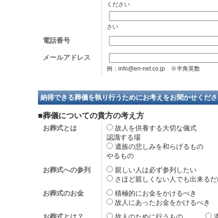
ください
さい
電話番号
メールアドレス
例：info@en-net.co.jp ※半角英数
納得できる葬儀を執り行うためにお考えをお聞かせくださ
■葬儀についての貴方の考え方
お葬式とは
故人を供養する大切な儀
認識する場
遺族の悲しみを和らげるも
やるもの
お葬式への参列
親しい人は必ず参列した
さほど親しくない人でも出来
お葬式のお金
積極的にお金をかけるべ
故人にあったお金をかけるべ
お葬式とは？
故人のために行うもの