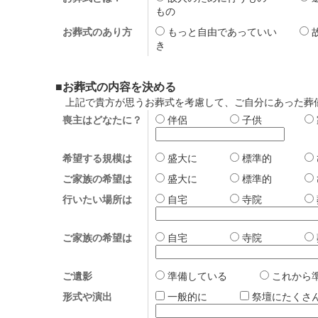
もの
お葬式のあり方
もっと自由であっていい
き
■お葬式の内容を決める
上記で貴方が思うお葬式を考慮して、ご自分にあった葬
喪主はどなたに？
伴侶
子供
希望する規模は
盛大に
標準的
ご家族の希望は
盛大に
標準的
行いたい場所は
自宅
寺院
ご家族の希望は
自宅
寺院
ご遺影
準備している
これか
形式や演出
一般的に
祭壇にたく