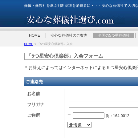
葬儀・葬祭社を選ぶ判断基準を消費者に・・・安心な葬儀社で大切
HOME
安心な葬儀社のご案内
全国の5つ星葬儀社
HOME
< 「5つ星安心倶楽部」入会
「5つ星安心倶楽部」入会フォーム
＊お答えによってはインターネットによる５つ星安心倶楽
ご連絡先
お名前
フリガナ
ご住所
〒
例：164-0012