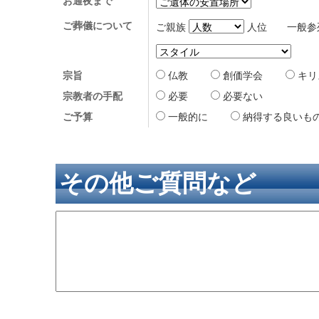
お通夜まで
ご葬儀について
ご親族
人位 一般参
宗旨
仏教
創価学会
キ
宗教者の手配
必要
必要ない
ご予算
一般的に
納得する良い
その他ご質問など