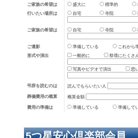
ご家族の希望は
盛大に
標準的
行いたい場所は
自宅
寺院
ご家族の希望は
自宅
寺院
ご遺影
準備している
これか
形式や演出
一般的に
祭壇にたく
写真やビデオで演出
思
弔辞を読むのは
読んでもらいたい人
葬儀費用の概算
概算金額
費用の準備は
準備している
準備して
5つ星安心倶楽部会員