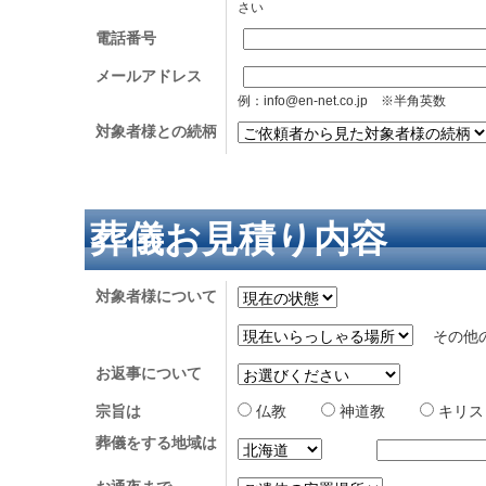
さい
電話番号
メールアドレス
例：info@en-net.co.jp ※半角英数
対象者様との続柄
葬儀お見積り内容
対象者様について
その他
お返事について
宗旨は
仏教
神道教
キリ
葬儀をする地域は