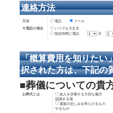
連絡方法
方法
電話
メール
※電話の場合
いつでも大丈夫
指定時間に電話
月
「概算費用を知りたい
択された方は、下記の
■葬儀についての貴
お葬式とは
故人を供養する大切な儀
認識する場
遺族の悲しみを和らげるも
やるもの