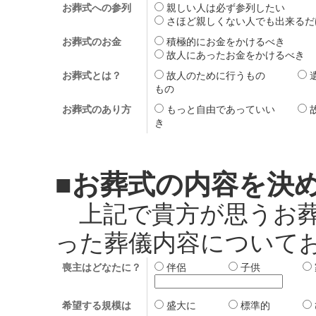
お葬式への参列
親しい人は必ず参列した
さほど親しくない人でも出来
お葬式のお金
積極的にお金をかけるべ
故人にあったお金をかけるべ
お葬式とは？
故人のために行うもの
もの
お葬式のあり方
もっと自由であっていい
き
■お葬式の内容を決
上記で貴方が思うお葬
った葬儀内容について
喪主はどなたに？
伴侶
子供
希望する規模は
盛大に
標準的