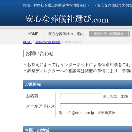
葬儀・葬祭社を選ぶ判断基準を消費者に・・・安心な葬儀社で大切
HOME
安心な葬儀社のご案内
全国の5つ星葬儀社
HOME
<
全国の5つ星葬儀社
< お問い合わせ
お問い合わせ
＊お答えによってはインターネットによる個別相談をご利
＊葬祭ディレクターへの相談等は諸般の事情により、事前
ご連絡先
お名前
例：相談 太郎
メールアドレス
例：info@en-net.co.jp ※半角英数
お探しの地域