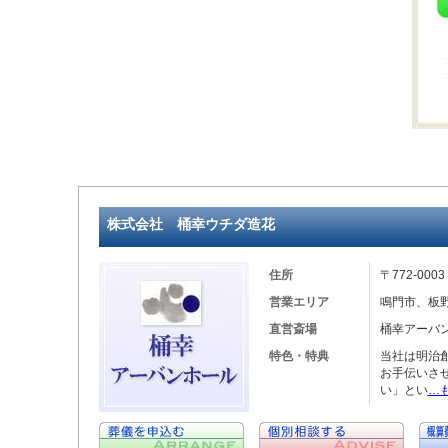
株式会社 桶幸ウチダ造花
住所
〒772-0
営業エリア
鳴門市、板
直営斎場
桶幸アーバ
特色・特典
当社は明治
お手伝いさ
い」とい
…