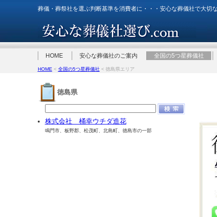
葬儀・葬祭社を選ぶ判断基準を消費者に・・・安心な葬儀社で大切
HOME
安心な葬儀社のご案内
全国の5つ星葬儀社
HOME
<
全国の5つ星葬儀社
< 徳島県エリア
徳島県
株式会社 桶幸ウチダ造花
鳴門市、板野郡、松茂町、北島町、徳島市の一部