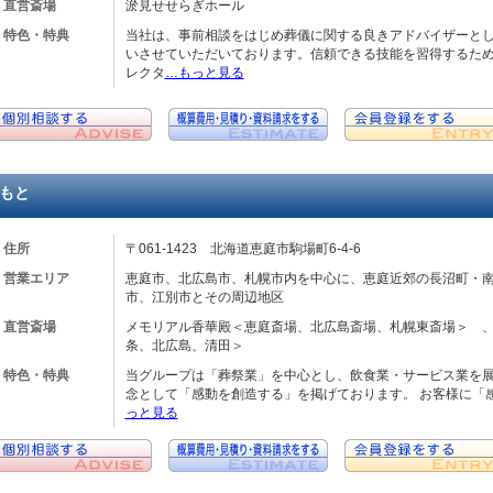
直営斎場
淤見せせらぎホール
特色・特典
当社は、事前相談をはじめ葬儀に関する良きアドバイザーと
いさせていただいております。信頼できる技能を習得するた
レクタ
…もっと見る
もと
住所
〒061-1423 北海道恵庭市駒場町6-4-6
営業エリア
恵庭市、北広島市、札幌市内を中心に、恵庭近郊の長沼町・
市、江別市とその周辺地区
直営斎場
メモリアル香華殿＜恵庭斎場、北広島斎場、札幌東斎場＞ 
条、北広島、清田＞
特色・特典
当グループは「葬祭業」を中心とし、飲食業・サービス業を
念として「感動を創造する」を掲げております。 お客様に「
っと見る