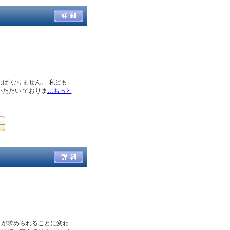
ば なりません。 私ども
ただい ておりま
…もっと
」が求められることに変わ