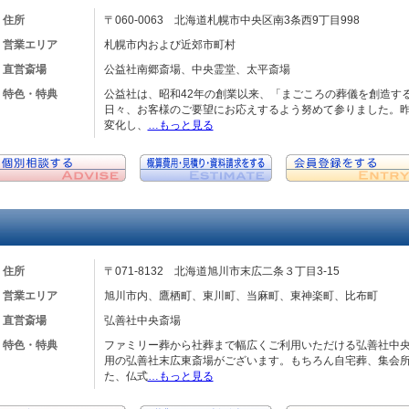
住所
〒060-0063 北海道札幌市中央区南3条西9丁目998
営業エリア
札幌市内および近郊市町村
直営斎場
公益社南郷斎場、中央霊堂、太平斎場
特色・特典
公益社は、昭和42年の創業以来、「まごころの葬儀を創造す
日々、お客様のご要望にお応えするよう努めて参りました。
変化し、
…もっと見る
住所
〒071-8132 北海道旭川市末広二条３丁目3-15
営業エリア
旭川市内、鷹栖町、東川町、当麻町、東神楽町、比布町
直営斎場
弘善社中央斎場
特色・特典
ファミリー葬から社葬まで幅広くご利用いただける弘善社中
用の弘善社末広東斎場がございます。もちろん自宅葬、集会
た、仏式
…もっと見る