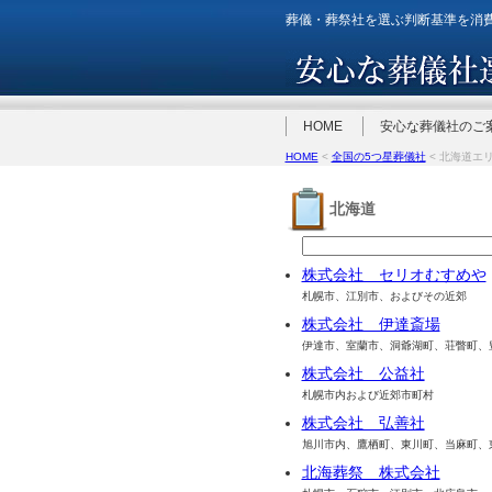
葬儀・葬祭社を選ぶ判断基準を消
HOME
安心な葬儀社のご
HOME
<
全国の5つ星葬儀社
< 北海道エ
北海道
株式会社 セリオむすめや
札幌市、江別市、およびその近郊
株式会社 伊達斎場
伊達市、室蘭市、洞爺湖町、荘瞥町、
株式会社 公益社
札幌市内および近郊市町村
株式会社 弘善社
旭川市内、鷹栖町、東川町、当麻町、
北海葬祭 株式会社