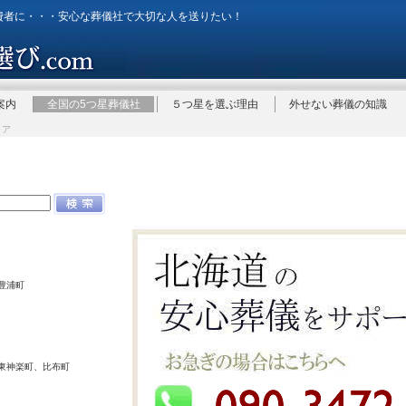
費者に・・・安心な葬儀社で大切な人を送りたい！
案内
全国の5つ星葬儀社
５つ星を選ぶ理由
外せない葬儀の知識
リア
豊浦町
東神楽町、比布町