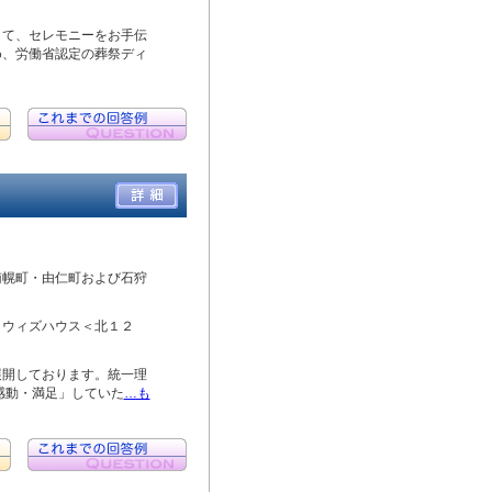
して、セレモニーをお手伝
め、労働省認定の葬祭ディ
南幌町・由仁町および石狩
、ウィズハウス＜北１２
展開しております。統一理
感動・満足」していた
…も