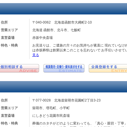
住所
〒040-0062 北海道函館市大縄町2-10
営業エリア
北海道 函館市、北斗市、七飯町
直営斎場
赤坂中央斎場
特色・特典
お見送りは、ご遺族の方々のお気持ちが素直に 現れていなけれ
は赤坂葬祭は創業以来このことを忘れないで お手伝いさせてい
見る
住所
〒077-0028 北海道留萌市花園町2丁目3-23
営業エリア
留萌市、増毛町、小平町
直営斎場
にしきどう花園市民斎場
特色・特典
葬儀のカタチがどのように変わっても、「真心・親切・丁寧