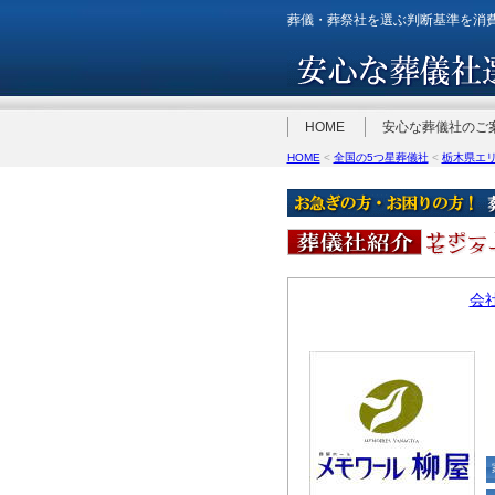
葬儀・葬祭社を選ぶ判断基準を消
HOME
安心な葬儀社のご
HOME
<
全国の5つ星葬儀社
<
栃木県エ
会