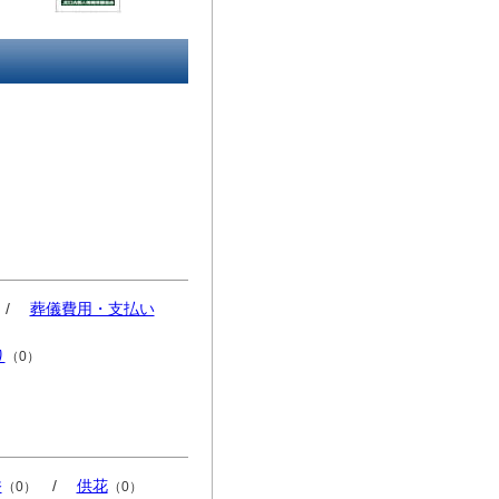
/
葬儀費用・支払い
り
（0）
香
/
供花
（0）
（0）