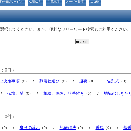
事後相談サービス
仏壇仏具
生花祭壇
オーダー祭壇
エコ棺
選択してください。また、便利なフリーワード検索もご利用ください。
：0件）
の決定事項
/
葬儀社選び
/
通夜
/
告別式
（0）
（0）
（0）
（0）
/
仏壇、墓
/
相続、保険、諸手続き
/
地域のしきた
（0）
（0）
：0件）
/
参列の流れ
/
礼儀作法
/
香典
/
焼
（0）
（0）
（0）
（0）