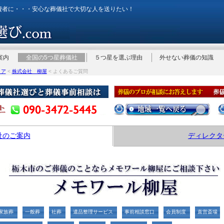
費者に・・・安心な葬儀社で大切な人を送りたい！
案内
全国の5つ星葬儀社
５つ星を選ぶ理由
外せない葬儀の知識
リア
<
株式会社 柳屋
< よくあるご質問
社のご案内
ディレクタ
家族葬
一般葬
社葬
遺品整理サービス
事前相談窓口
会員制度
直営斎場