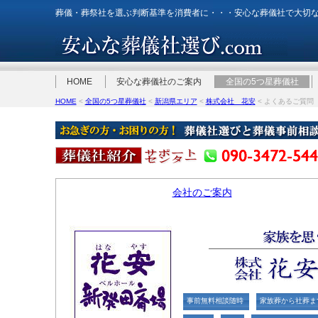
葬儀・葬祭社を選ぶ判断基準を消費者に・・・安心な葬儀社で大切
HOME
安心な葬儀社のご案内
全国の5つ星葬儀社
HOME
<
全国の5つ星葬儀社
<
新潟県エリア
<
株式会社 花安
< よくあるご質問
会社のご案内
事前無料相談随時
家族葬から社葬