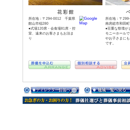
花 彩 館
所在地：〒294-0012 千葉県
所在地：〒299-
館山市稲280
南房総市和田町海
●式場120席・会食場81席・控
●荘重な祭壇が
室、遠来のお客さまもお泊ま
モニーホールで
り
やお子さまにも
です。