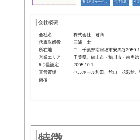
事後相談サービス
仏壇仏具
生
会社概要
会社名
株式会社 君商
代表取締役
三浦 太
所在地
〒 千葉県南房総市安馬谷2050-
営業エリア
千葉県、館山市・鴨川市・南房総
5つ星認定
2005.10.1
直営斎場
ベルホール和田、館山 花彩館、
備考
特徴