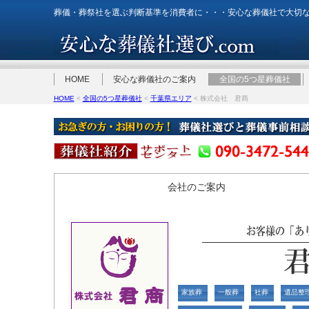
葬儀・葬祭社を選ぶ判断基準を消費者に・・・安心な葬儀社で大切
HOME
安心な葬儀社のご案内
全国の5つ星葬儀社
HOME
<
全国の5つ星葬儀社
<
千葉県エリア
< 株式会社 君商
会社のご案内
家族葬
一般葬
社葬
遺品整