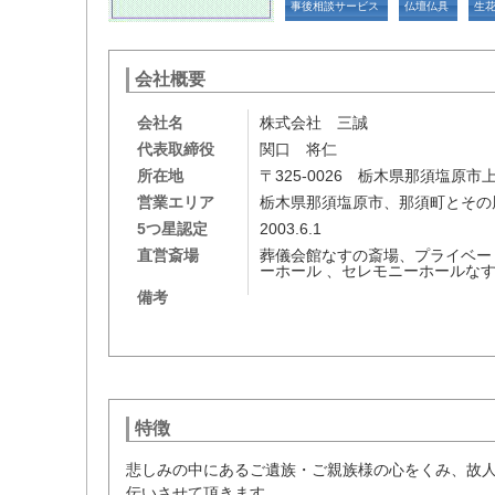
事後相談サービス
仏壇仏具
生
会社概要
会社名
株式会社 三誠
代表取締役
関口 将仁
所在地
〒325-0026 栃木県那須塩原市上
営業エリア
栃木県那須塩原市、那須町とそ
5つ星認定
2003.6.1
直営斎場
葬儀会館なすの斎場、プライベー
ーホール 、セレモニーホールな
備考
特徴
悲しみの中にあるご遺族・ご親族様の心をくみ、故
伝いさせて頂きます。