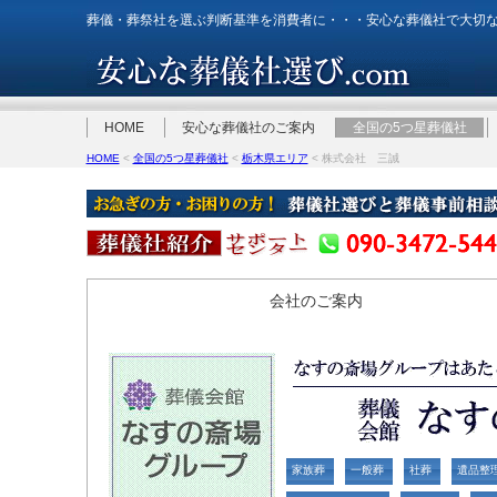
葬儀・葬祭社を選ぶ判断基準を消費者に・・・安心な葬儀社で大切
HOME
安心な葬儀社のご案内
全国の5つ星葬儀社
HOME
<
全国の5つ星葬儀社
<
栃木県エリア
< 株式会社 三誠
会社のご案内
家族葬
一般葬
社葬
遺品整