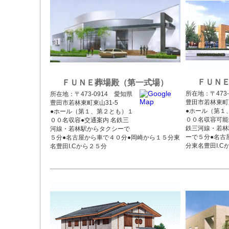
ＦＵＮ
ＦＵＮＥ葬場殿（第一式場）
所在地：〒473-
所在地：〒473-0914 愛知県
豊田市若林東町東
豊田市若林東町東山31-5
●ホール（第１
●ホール（第１、第２とも）１
００名収容可能
００名収容●交通案内 名鉄三
鉄三河線・若林
河線・若林駅からタクシーで
ーで５分●名古
５分●名古屋から車で４０分●岡崎から１５分東
分東名豊田I.C
名豊田I.Cから２５分