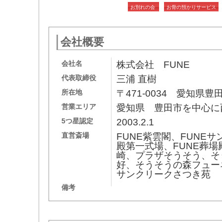
お別れの会
お骨の預かりサービス
会社概要
会社名
株式会社 FUNE
代表取締役
三浦 直樹
所在地
〒471-0034 愛知県豊
営業エリア
愛知県 豊田市を中心に
5つ星認定
2003.2.1
直営斎場
FUNE紫雲閣、FUNEサ
殿第一式場、FUNE葬場
崎、プラザそうそう、そ
好、そうそうの森フュー
サンクリークさつき苑
備考