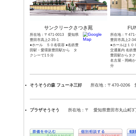
サンクリークさつき苑
FU
所在地：〒471-0013 愛知県
所在地：〒471-
豊田市高上2-35-1
豊田市高上2-34
●ホール ５０名収容 ●名鉄豊
●ホールは１０
田駅・愛環新豊田駅から タ
交通案内 名鉄
クシーで1５分
豊田駅からタク
名古屋・岡崎か
分
そうそうの森 フューネ三好
所在地：〒470-0206 
プラザそうそう
所在地：〒 愛知県豊田市丸山町3丁