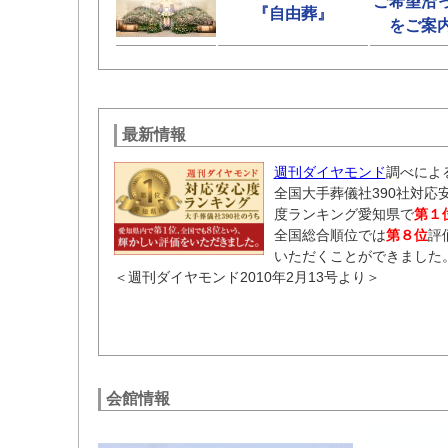
ご希望沿
『自由葬』
をご案
最新情報
週刊ダイヤモンド
調べによ
全国大手葬儀社390社対応
度ランキング愛知県で
第１
全国総合順位では
第８位
評
いただくことができました
＜週刊ダイヤモンド2010年2月13号より＞
会館情報