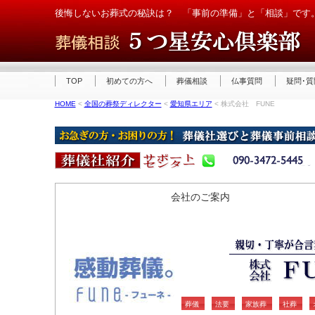
後悔しないお葬式の秘訣は？ 「事前の準備」と「相談」です
TOP
初めての方へ
葬儀相談
仏事質問
疑問･質
HOME
<
全国の葬祭ディレクター
<
愛知県エリア
< 株式会社 FUNE
会社のご案内
葬儀
法要
家族葬
社葬