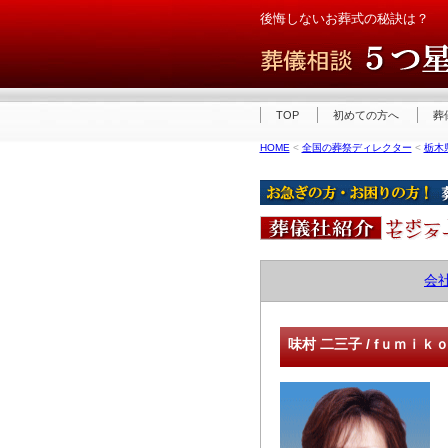
後悔しないお葬式の秘訣は？ 
TOP
初めての方へ
葬
HOME
<
全国の葬祭ディレクター
<
栃木
会
味村 二三子 / fｕｍｉｋ