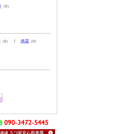
り
（0）
香
/
供花
（0）
（0）