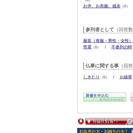
お寺、お布施、戒名
（0）
参列者として
（回答数
服装（喪服・男性・女性）
弔電
/
不参列の時
（0）
仏事に関する事
（回答
しきたり
/
お線香
（0）