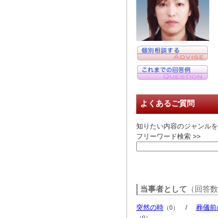
よくあるご質問
知りたい内容のジャンルを
フリーワード検索 >>
当事者として
（回答数
突然の時
/
葬儀前
（0）
（0）