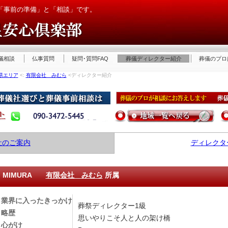
「事前の準備」と「相談」です。
儀相談
仏事質問
疑問･質問FAQ
葬儀ディレクター紹介
葬儀のプロ
県エリア
<:
有限会社 みむら
<ディレクター紹介
社のご案内
ディレクタ
ｏ MIMURA
有限会社 みむら
所属
業界に入ったきっかけ
葬祭ディレクター1級
略歴
思いやりこそ人と人の架け橋
心がけ