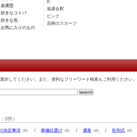
B.
血液型
遠慮会釈
好きなコトバ
ピンク
好きな色
花柄のスカーフ
お気に入りのもの
選択してください。また、便利なフリーワード検索もご利用ください。
：0件）
の決定事項
/
葬儀社選び
/
通夜
/
告別式
（0）
（0）
（0）
（0）