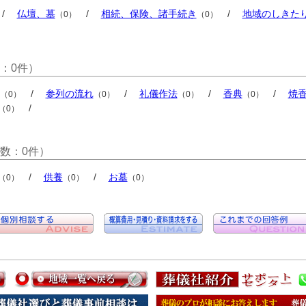
/
仏壇、墓
/
相続、保険、諸手続き
/
地域のしきた
（0）
（0）
：0件）
/
参列の流れ
/
礼儀作法
/
香典
/
焼
（0）
（0）
（0）
（0）
/
（0）
数：0件）
/
供養
/
お墓
（0）
（0）
（0）